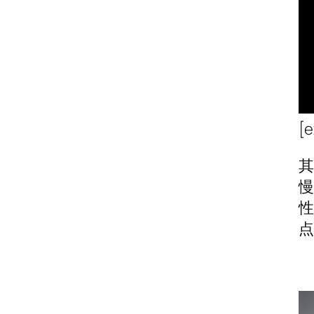
[e
其
慢
性