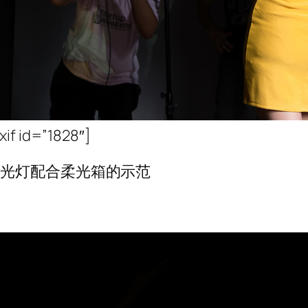
xif id=”1828″]
闪光灯配合柔光箱的示范