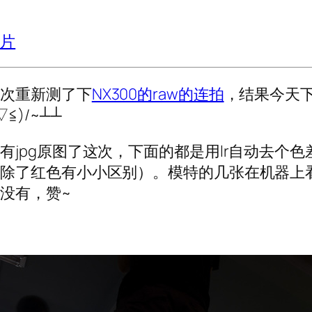
正片
上次重新测了下
NX300的raw的连拍
，结果今天下
▽≦)/~┴┴
有jpg原图了这次，下面的都是用lr自动去个色
（除了红色有小小区别）。模特的几张在机器上
没有，赞~