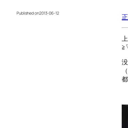
Published on
2013-06-12
≧
没
都