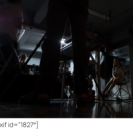
xif id=”1827″]