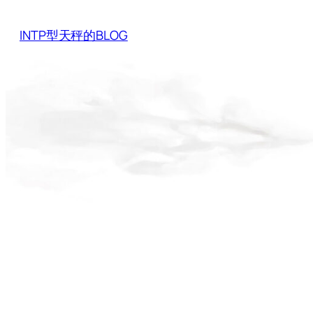
Skip
to
INTP型天秤的BLOG
content