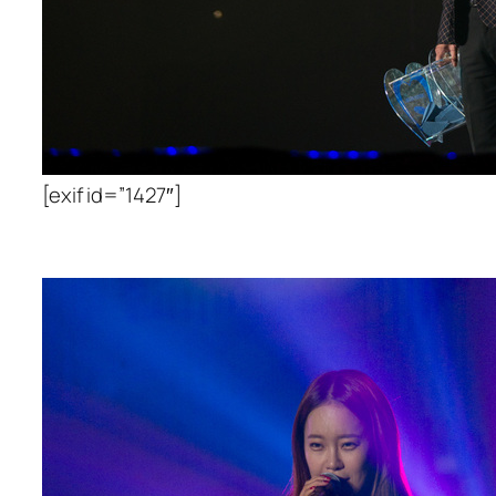
[exif id=”1427″]