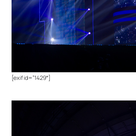
[exif id=”1429″]