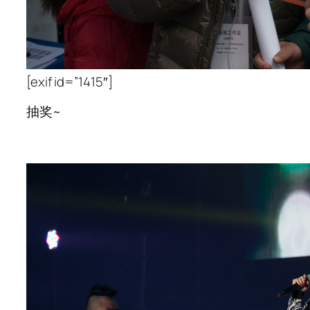
[exif id=”1415″]
抽奖~