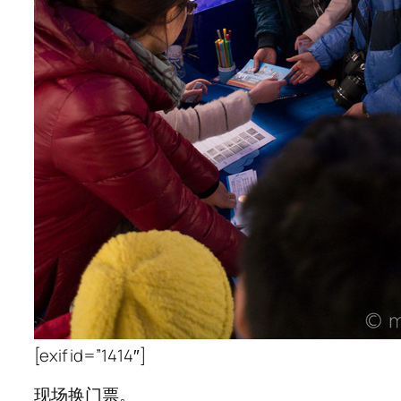
[exif id=”1414″]
现场换门票。