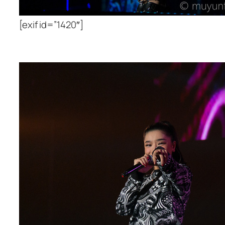
[exif id=”1420″]