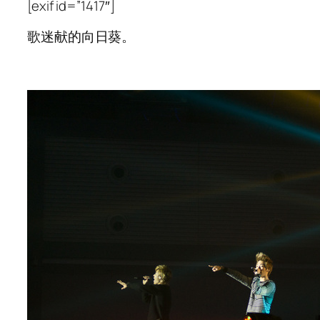
[exif id=”1417″]
歌迷献的向日葵。