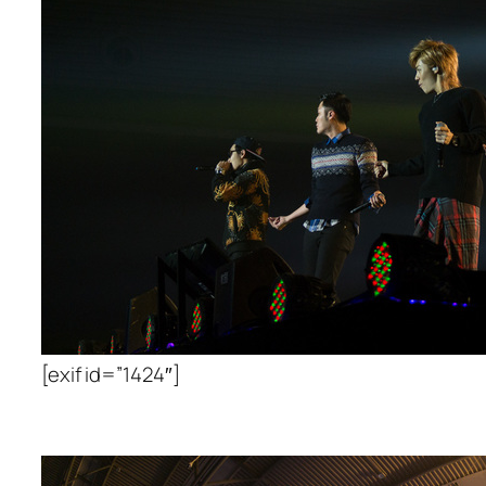
[exif id=”1424″]