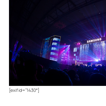
[exif id=”1430″]