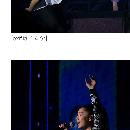
[exif id=”1419″]