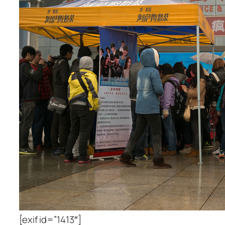
[exif id=”1413″]