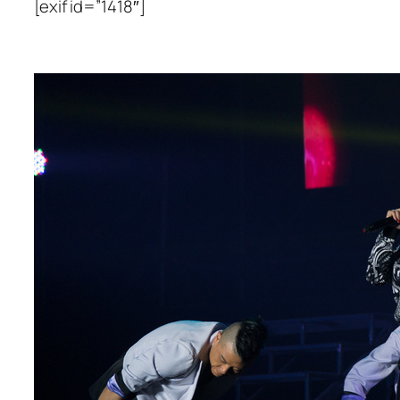
[exif id=”1418″]