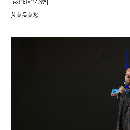
[exif id=”1426″]
莫莫吴莫愁