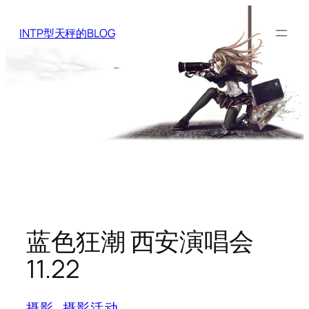
Skip
to
INTP型天秤的BLOG
content
蓝色狂潮 西安演唱会
11.22
摄影
, 
摄影活动