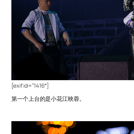
[exif id=”1416″]
第一个上台的是小花江映蓉。