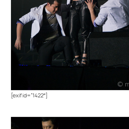
[exif id=”1422″]