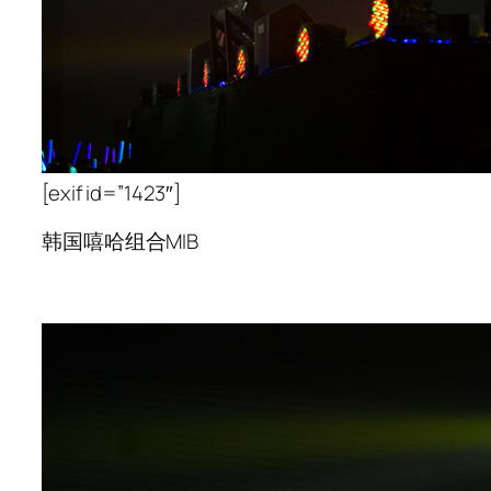
[exif id=”1423″]
韩国嘻哈组合MIB