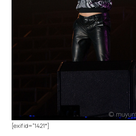
[exif id=”1421″]