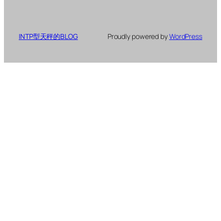
INTP型天秤的BLOG
Proudly powered by
WordPress