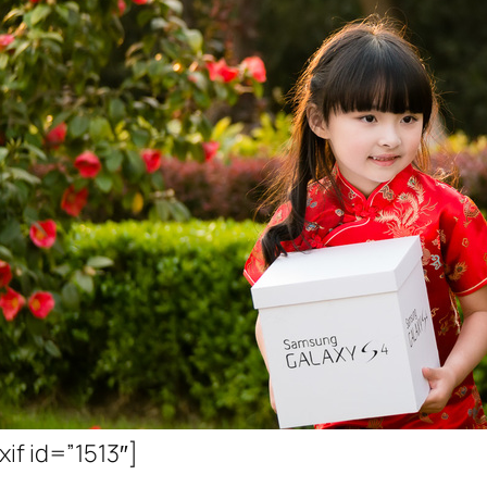
xif id=”1513″]