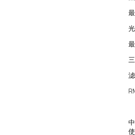
最
光
最
三
滤
R
中