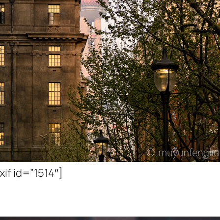
xif id=”1514″]